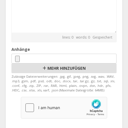
lines: 0 words: 0
Gespeichert
Anhänge
MEHR HINZUFÜGEN
Zulässige Dateierweiterungen: .jpg, .gif, .jpeg, .png, .svg, .wav, .WAV,
.mp3, .gsm, .pdf, .psd, .odt, .doc, .docx, .tar, .tar.gz, .gz, .txt, .sql, .ini,
.conf, .cfg, .zip, .ZIP, .rar, .RAR, .html, .plain, .ovpn, .dsn, .hdr, .pfx,
.HEIC, .csv, .xlsx, .xls, xarf, .json (Maximale Dateigröße: 64MB)