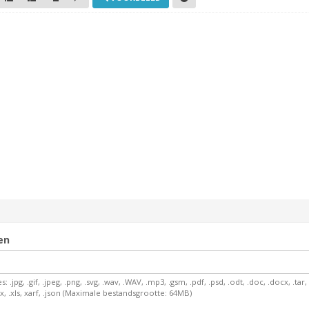
en
g, .gif, .jpeg, .png, .svg, .wav, .WAV, .mp3, .gsm, .pdf, .psd, .odt, .doc, .docx, .tar, .tar.g
.xlsx, .xls, xarf, .json (Maximale bestandsgrootte: 64MB)