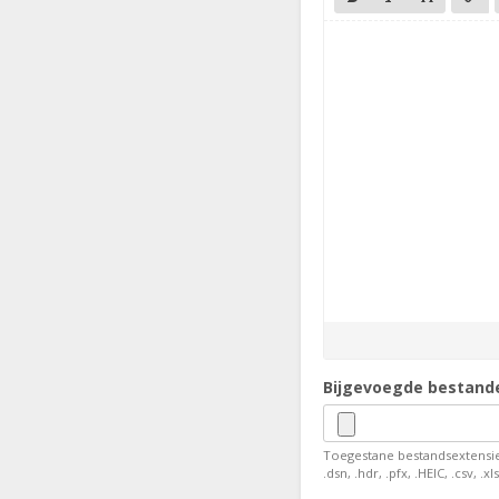
Bijgevoegde bestand
Toegestane bestandsextensies: .jp
.dsn, .hdr, .pfx, .HEIC, .csv, 