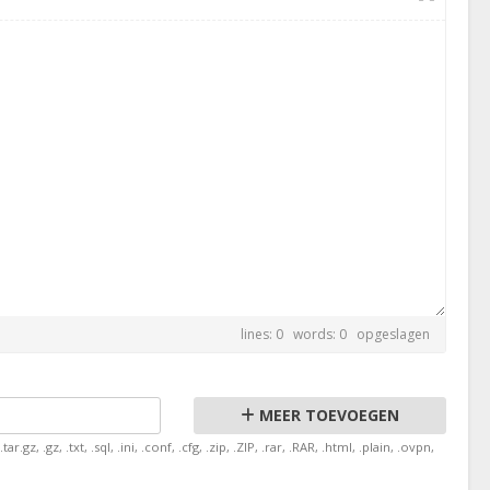
lines: 0 words: 0
opgeslagen
MEER TOEVOEGEN
z, .gz, .txt, .sql, .ini, .conf, .cfg, .zip, .ZIP, .rar, .RAR, .html, .plain, .ovpn,