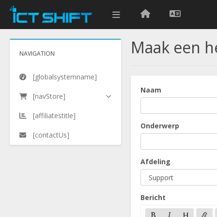
Maak een he
NAVIGATION
[globalsystemname]
Naam
[navStore]
[affiliatestitle]
Onderwerp
[contactUs]
Afdeling
Bericht