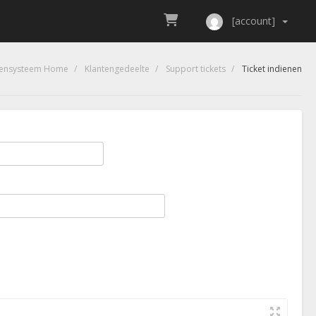
[account]
tensysteem Home
Klantengedeelte
Support tickets
Ticket indienen