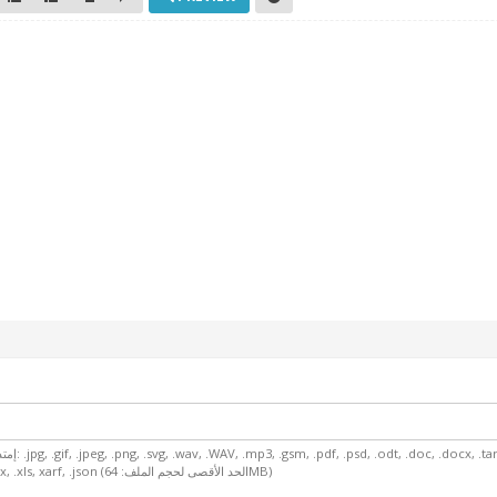
إمتدادات الملفات الم
.dsn, .hdr, .pfx, .HEIC, .csv, .xlsx, .xls, xarf, .json (الحد الأقصى لحجم الملف: 64MB)