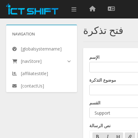
فتح تذكرة
NAVIGATION
[globalsystemname]
الإسم
[navStore]
[affiliatestitle]
موضوع التذكرة
[contactUs]
القسم
نص الرسالة