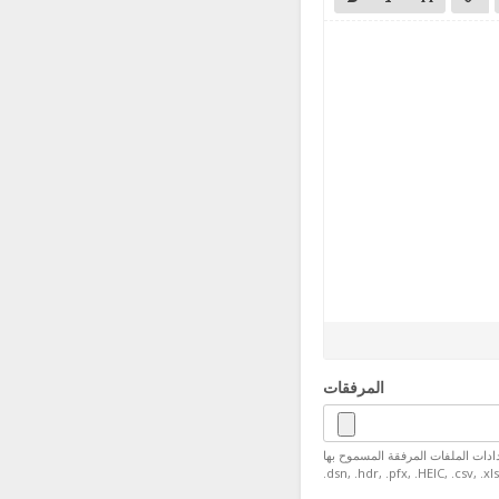
المرفقات
رفقة المسموح بها: .jpg, .gif, .jpeg, .png, .svg, .wav, .WAV, .mp3, .gsm, .pdf, .psd, .odt, .doc, .docx, .tar, .tar.gz, .gz, .txt, .sql, .ini, .conf, .cfg, .zip, .ZIP, .rar, .RAR, .html, .plain, .ovpn,