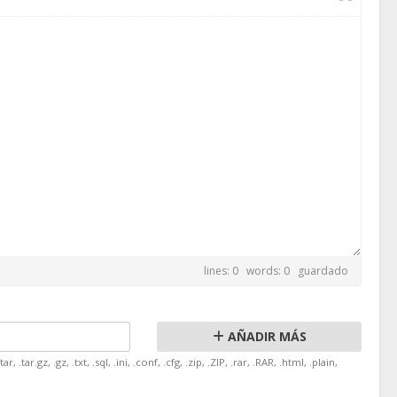
lines: 0 words: 0
guardado
AÑADIR MÁS
tar.gz, .gz, .txt, .sql, .ini, .conf, .cfg, .zip, .ZIP, .rar, .RAR, .html, .plain,