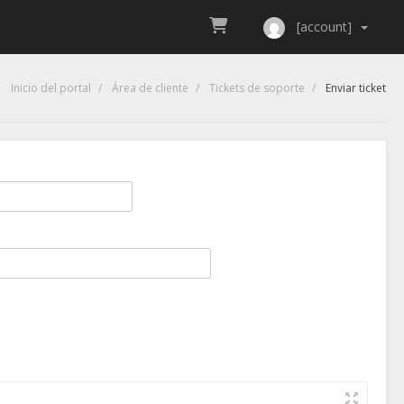
[account]
Inicio del portal
Área de cliente
Tickets de soporte
Enviar ticket