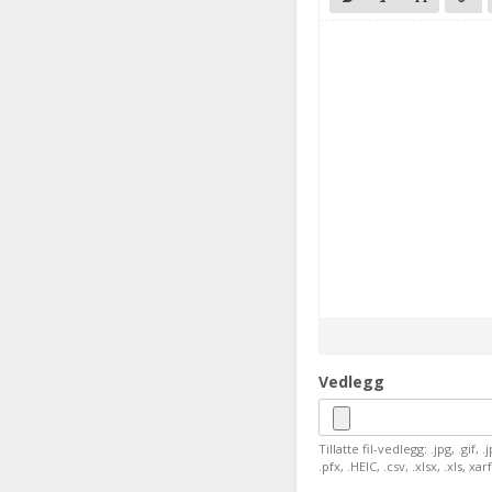
Vedlegg
Tillatte fil-vedlegg: .jpg, .gif, 
.pfx, .HEIC, .csv, .xlsx, .xls, x