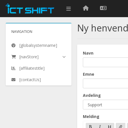
Ny henvend
NAVIGATION
[globalsystemname]
Navn
[navStore]
[affiliatestitle]
Emne
[contactUs]
Avdeling
Melding