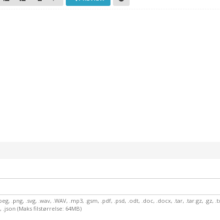
.jpeg, .png, .svg, .wav, .WAV, .mp3, .gsm, .pdf, .psd, .odt, .doc, .docx, .tar, .tar.gz, .gz, .txt
arf, .json (Maks filstørrelse: 64MB)