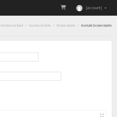
[account]
Kundeområdet
Kundeområde
Brukerstøtte
Kontakt brukerstøtte