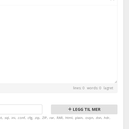
lines: 0 words: 0
lagret
LEGG TIL MER
, .sql, .ini, .conf, .cfg, .zip, .ZIP, .rar, .RAR, .html, .plain, .ovpn, .dsn, .hdr,