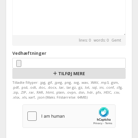
lines: 0 words: 0
Gemt
Vedhæftninger
TILFØJ MERE
Tilladte filtyper: .jpg, .gif, .jpeg, .png, .svg, .wav, .WAV, .mp3, .gsm,
.pdf, .psd, .odt, .doc, .docx, .tar, .tar.gz, .gz, .txt, .sql, .ini, .conf, .cfg,
.zip, .ZIP, .rar, .RAR, .html, .plain, .ovpn, .dsn, .hdr, .pfx, .HEIC, .csv,
.xlsx, .xls, xarf, .json (Maks. Filstørrelse: 64MB)