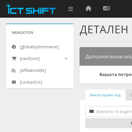
ДЕТАЛЕН 
NAVIGATION
[globalsystemname]
Дополнителни оп
[navStore]
[affiliatestitle]
Вашата потро
[contactUs]
Внеси промо код