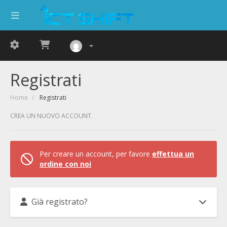
Registrati
Home
Registrati
CREA UN NUOVO ACCOUNT.
Per creare un account, per favore
effettua un
ordine con noi
Già registrato?