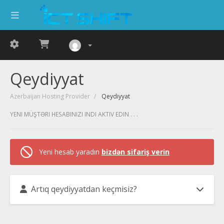
Qeydiyyat
Azerbaijan Hosting Provider
Qeydiyyat
YENI MÜŞTƏRI HESABINIZI INDI AKTIV EDIN . . .
Yeni hesab yaradın
bizdən sifariş verin
Artıq qeydiyyatdan keçmisiz?