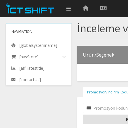
İnceleme 
NAVIGATION
[globalsystemname]
Ürün/Seçenek
[navStore]
[affiliatestitle]
[contactUs]
Promosyon/İndirim Kodu