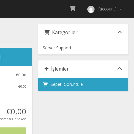
[account]
Kategoriler
Server Support
i
İşlemler
€0,00
Sepeti Görüntüle
€0,00
€0,00
enmesi Gereken