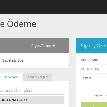
ve Ödeme
Sipariş Özet
Fiyat/Dönem
Ara Toplam
Sepetiniz Boş
VAT @ 21.00%
 Kullanacağım
Tahmini Vergiler
Toplam
Bugün Öd
KODU ONAYLA >>