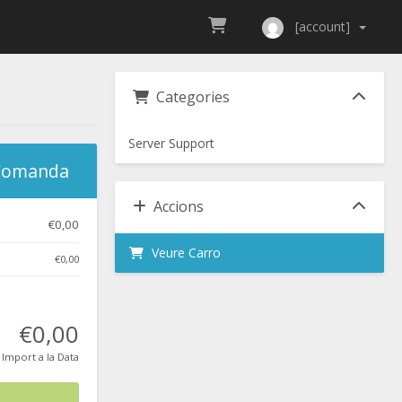
[account]
Categories
Server Support
 Comanda
Accions
€0,00
Veure Carro
€0,00
€0,00
Import a la Data