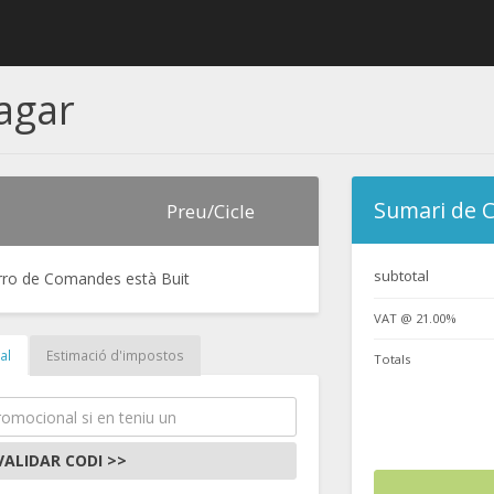
Pagar
Sumari de
Preu/Cicle
subtotal
arro de Comandes està Buit
VAT @ 21.00%
al
Estimació d'impostos
Totals
VALIDAR CODI >>