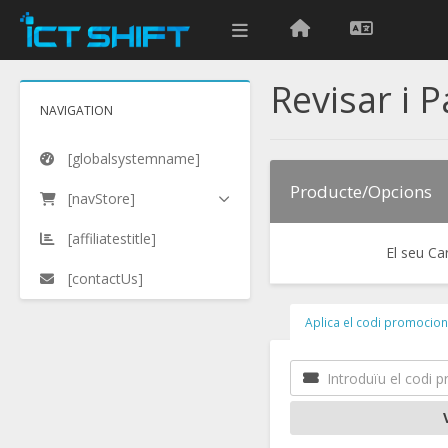
Revisar i 
NAVIGATION
[globalsystemname]
Producte/Opcions
[navStore]
[affiliatestitle]
El seu C
[contactUs]
Aplica el codi promocion