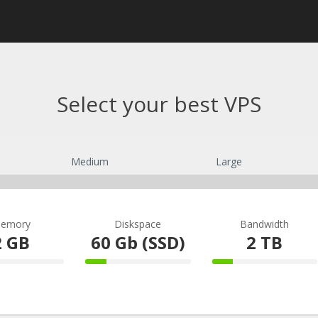
Select your best VPS
Medium
Large
emory
Diskspace
Bandwidth
2 GB
60 Gb (SSD)
2 TB
omplete
20% Complete
20% Comple