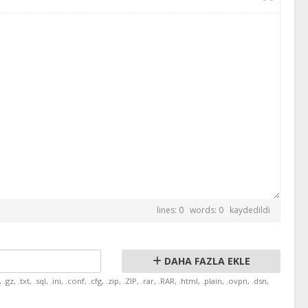
lines: 0 words: 0
kaydedildi
DAHA FAZLA EKLE
z, .txt, .sql, .ini, .conf, .cfg, .zip, .ZIP, .rar, .RAR, .html, .plain, .ovpn, .dsn,