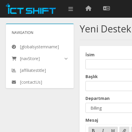
Yeni Destek 
NAVIGATION
[globalsystemname]
İsim
[navStore]
[affiliatestitle]
Başlık
[contactUs]
Departman
Mesaj