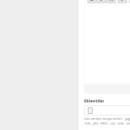
Eklentiler
İzin verilen dosya türleri: .jpg, 
.hdr, .pfx, .HEIC, .csv, .xlsx,