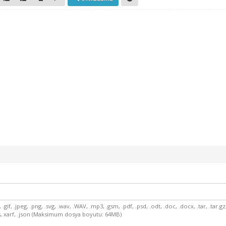
.gif, .jpeg, .png, .svg, .wav, .WAV, .mp3, .gsm, .pdf, .psd, .odt, .doc, .docx, .tar, .tar.gz, .g
 .xls, xarf, .json (Maksimum dosya boyutu: 64MB)