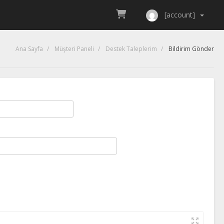
[account]
Ana Sayfa
Müşteri Paneli
Destek Taleplerim
Bildirim Gönder