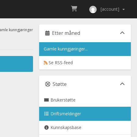
[account]
mle kunngjøringer
Etter måned
Gamle kunngjøringer...
Se RSS-feed
Støtte
Brukerstøtte
Driftsmeldinger
Kunnskapsbase