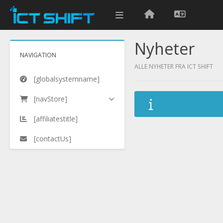
Nyheter
NAVIGATION
ALLE NYHETER FRA ICT SHIFT
[globalsystemname]
[navStore]
[affiliatestitle]
[contactUs]