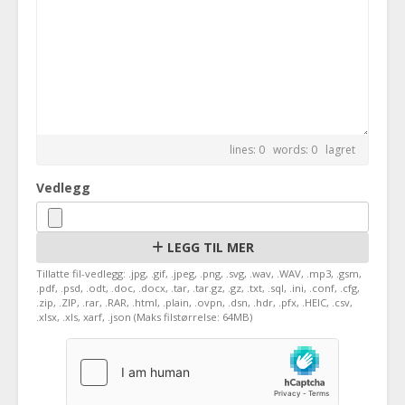
lines: 0 words: 0
lagret
Vedlegg
LEGG TIL MER
Tillatte fil-vedlegg: .jpg, .gif, .jpeg, .png, .svg, .wav, .WAV, .mp3, .gsm,
.pdf, .psd, .odt, .doc, .docx, .tar, .tar.gz, .gz, .txt, .sql, .ini, .conf, .cfg,
.zip, .ZIP, .rar, .RAR, .html, .plain, .ovpn, .dsn, .hdr, .pfx, .HEIC, .csv,
.xlsx, .xls, xarf, .json (Maks filstørrelse: 64MB)