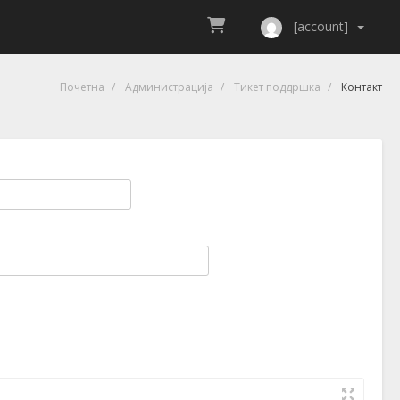
[account]
Почетна
Администрација
Тикет поддршка
Контакт