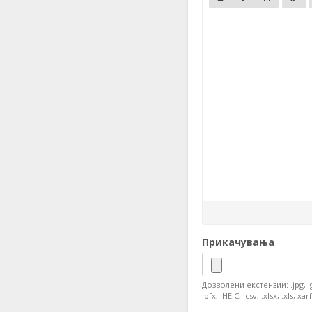
Прикачувања
Дозволени екстензии: .jpg, .gif, 
.pfx, .HEIC, .csv, .xlsx, .xls