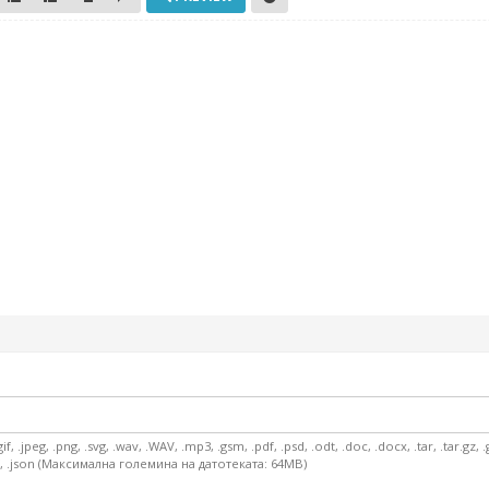
.jpeg, .png, .svg, .wav, .WAV, .mp3, .gsm, .pdf, .psd, .odt, .doc, .docx, .tar, .tar.gz, .gz, .
, xarf, .json (Максимална големина на датотеката: 64MB)