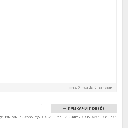
lines: 0 words: 0
зачуван
ПРИКАЧИ ПОВЕЌЕ
txt, .sql, .ini, .conf, .cfg, .zip, .ZIP, .rar, .RAR, .html, .plain, .ovpn, .dsn, .hdr,