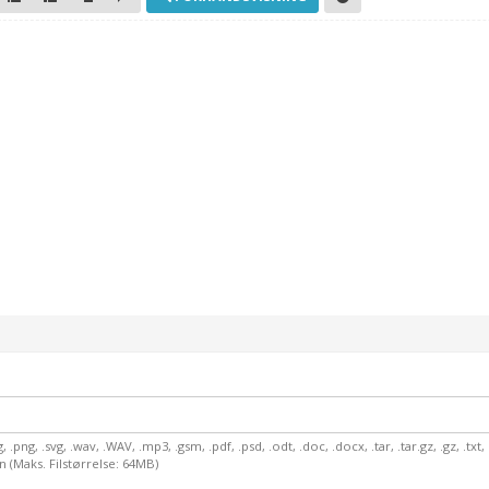
eg, .png, .svg, .wav, .WAV, .mp3, .gsm, .pdf, .psd, .odt, .doc, .docx, .tar, .tar.gz, .gz, .txt, .
json (Maks. Filstørrelse: 64MB)