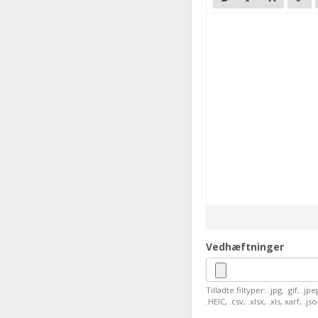
Vedhæftninger
Tilladte filtyper: .jpg, .gif, .jp
.HEIC, .csv, .xlsx, .xls, xarf, .