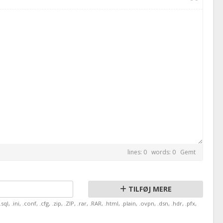
lines: 0 words: 0
Gemt
TILFØJ MERE
sql, .ini, .conf, .cfg, .zip, .ZIP, .rar, .RAR, .html, .plain, .ovpn, .dsn, .hdr, .pfx,