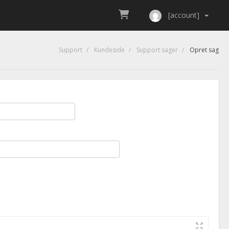
[account]
Support
Kundeside
Support sager
Opret sag