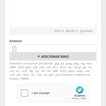
lines: 0 words: 0
guardado
Anexos
ADICIONAR MAIS
Extensões de arquivos permitidas: .jpg, .gif, .jpeg, .png, .svg, .wav,
.WAV, .mp3, .gsm, .pdf, .psd, .odt, .doc, .docx, .tar, .tar.gz, .gz, .txt,
.sql, .ini, .conf, .cfg, .zip, .ZIP, .rar, .RAR, .html, .plain, .ovpn, .dsn,
.hdr, .pfx, .HEIC, .csv, .xlsx, .xls, xarf, .json (Tamanho máximo do
arquivo: 64MB)