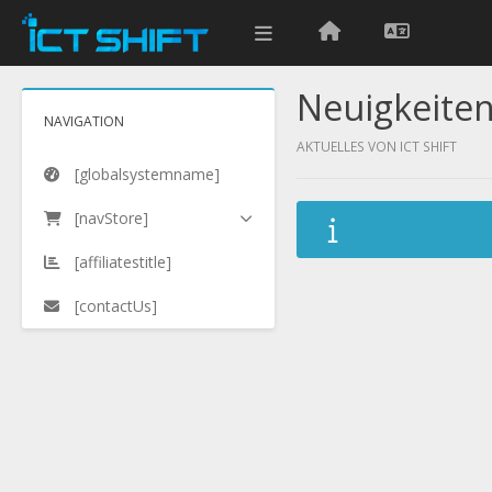
Neuigkeite
NAVIGATION
AKTUELLES VON ICT SHIFT
[globalsystemname]
[navStore]
[affiliatestitle]
[contactUs]