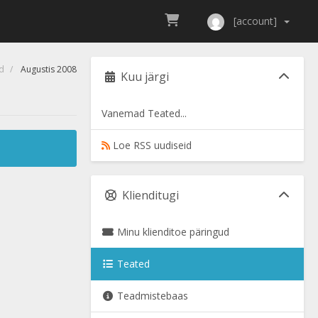
[account]
d
Augustis 2008
Kuu järgi
Vanemad Teated...
Loe RSS uudiseid
Klienditugi
Minu klienditoe päringud
Teated
Teadmistebaas