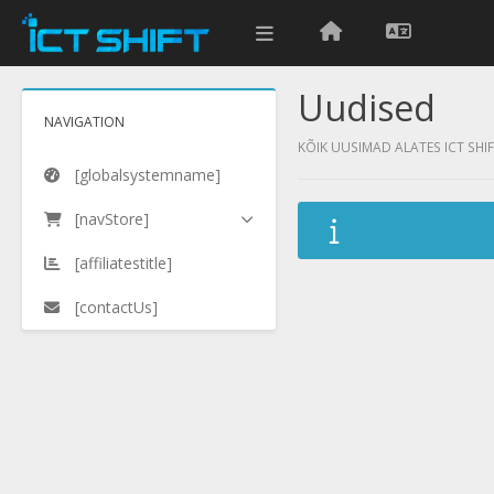
Uudised
NAVIGATION
KÕIK UUSIMAD ALATES ICT SHI
[globalsystemname]
[navStore]
[affiliatestitle]
[contactUs]