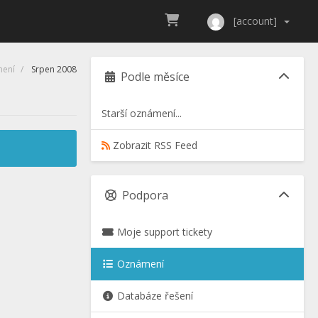
[account]
ení
Srpen 2008
Podle měsíce
Starší oznámení...
Zobrazit RSS Feed
Podpora
Moje support tickety
Oznámení
Databáze řešení