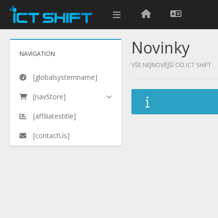
Novinky
NAVIGATION
VŠE NEJNOVĚJŠÍ OD ICT SHIFT
[globalsystemname]
[navStore]
[affiliatestitle]
[contactUs]