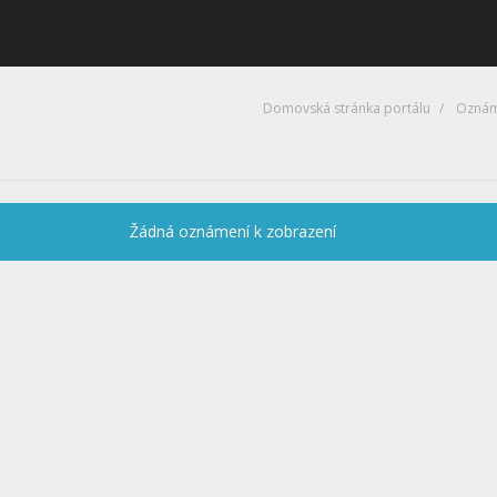
Domovská stránka portálu
Oznám
Žádná oznámení k zobrazení